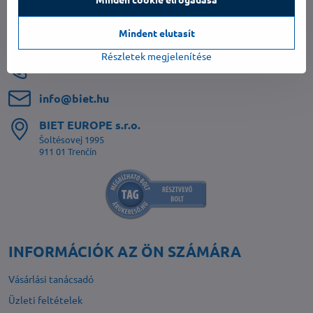
Mindent elutasít
Részletek megjelenítése
06 1 701 4555
info​@biet​.hu
BIET EUROPE s​.r​.o​.
Šoltésovej 1995
911 01 Trenčín
INFORMÁCIÓK AZ ÖN SZÁMÁRA
Vásárlási tanácsadó
Üzleti feltételek