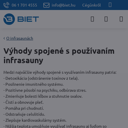
06 1 701 4555
info@biet.hu
Cégünkről
O infrasaunách
Výhody spojené s používaním
infrasauny
Medzi najväčšie výhody spojené s využívaním infrasauny patria:
- Detoxikácia (odstránenie toxínov z tela).
- Posilnenie imunitného systému.
- Pozitívne pôsobí na psychiku, odbúrava stres.
- Zmierňuje bolesti kĺbov a stuhnutie svalov.
- Čistí a obnovuje pleť.
- Pomáha pri chudnutí.
- Odstraňuje celulitídu.
- Zlepšuje kardiovaskulárny systém.
- Nižšia teplota umožňuje využívať infrasaunu aj ľuďom so