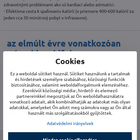
zdravotnými problémami ako sú kardiaci alebo astmatici.
- Efektívna cesta k spaľovaniu kalórií (v priemere 400-600 kalórií za
jeden cca 30 minútový pobyt v infrasaune).
az elmúlt évre vonatkozóan
számokban kifejezve
Cookies
404 698
Ez a weboldal sütiket használ. Sütiket használunk a tartalmak
egészséges és tiszta levegőjű háztartások
és hirdetések személyre szabásához, közösségi funkciók
biztosításához, valamint weboldalforgalmunk elemzéséhez.
3 836
Ezenkívül közösségi média-, hirdető- és elemező
partnereinkkel megosztjuk az Ön weboldalhasználatra
nedvességtől mentes házak
vonatkozó adatait, akik kombinálhatják az adatokat más olyan
adatokkal, amelyeket Ön adott meg számukra vagy az Ön által
86 036
használt más szolgáltatásokból gyűjtöttek.
mobil légkondicionálók az Ön maximális kényelméért
Adatvédelmi irányelvek
Minden cookie elfogadása