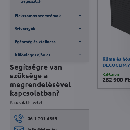
Kiegészítők
Elektromos szerszámok
Szivattyúk
Egészség és Wellness
Különleges ajánlat
Klíma és hős
DECOCLIM 
Segítségre van
szüksége a
Raktáron
262 900 Ft
megrendelésével
kapcsolatban?
Kapcsolatfelvétel
06 1 701 4555
info​@biet​.hu