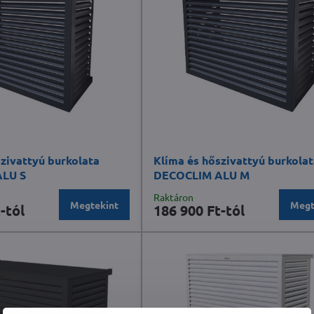
zivattyú burkolata
Klíma és hőszivattyú burkola
LU S
DECOCLIM ALU M
Raktáron
Megtekint
Megt
-tól
186 900 Ft-tól