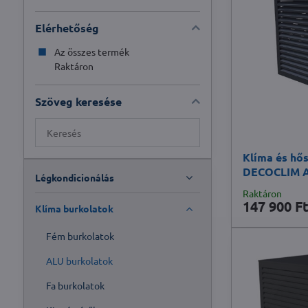
Elérhetőség
Az összes termék
Raktáron
Szöveg keresése
Találatok
keresése
Klíma és hős
teljes
DECOCLIM A
szöveg
Légkondicionálás
szerint
Raktáron
147 900 Ft
Klíma burkolatok
Fém burkolatok
ALU burkolatok
Fa burkolatok