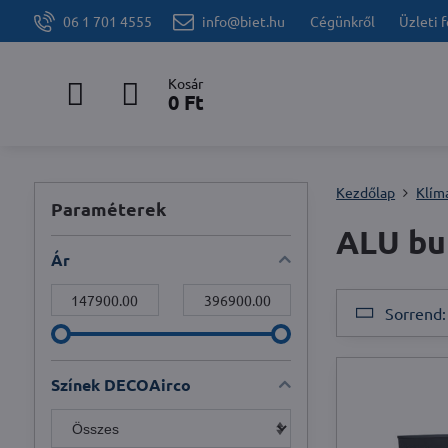
06 1 701 4555
info@biet.hu
Cégünkről
Üzleti 
Kosár
0 Ft
Kezdőlap
Klím
Paraméterek
ALU bu
Ár
Tól:
Bele:
Sorrend:
Színek DECOAirco