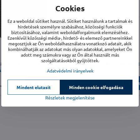
Cookies
Ez a weboldal sütiket használ. Sütiket használunk a tartalmak és
hirdetések személyre szabásához, közösségi funkciók
biztosításához, valamint weboldalforgalmunk elemzéséhez.
Ezenkívül közösségi média-, hirdető- és elemező partnereinkkel
megosztjuk az Ön weboldalhasználatra vonatkozó adatait, akik
kombinálhatják az adatokat más olyan adatokkal, amelyeket Ön
adott meg számukra vagy az Ön által használt más
szolgáltatásokból gyűjtöttek.
zivattyú burkolata
Klíma és hőszivattyú burkola
ALU XL
DECOCLIM ALU XL+
Adatvédelmi irányelvek
Raktáron
Megtekint
Megt
-tól
396 900 Ft-tól
Mindent elutasít
Minden cookie elfogadása
Részletek megjelenítése