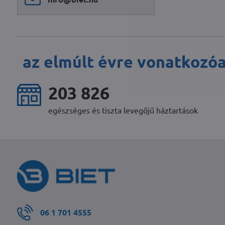
az elmúlt évre vonatkozó
248 136
egészséges és tiszta levegőjű háztartások
06 1 701 4555