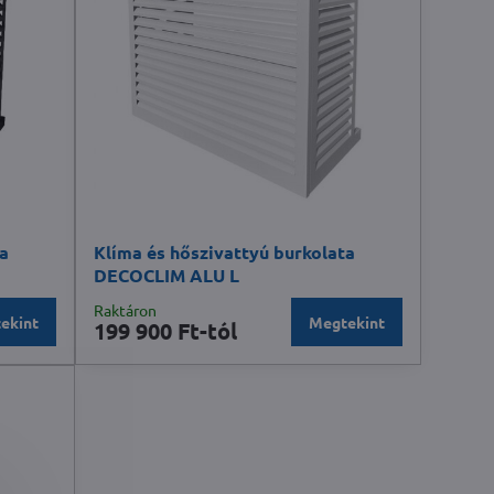
ta
Klíma és hőszivattyú burkolata
DECOCLIM ALU L
Raktáron
ekint
Megtekint
199 900 Ft-tól