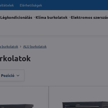
feltételek
Elérhetőségek
Légkondicionálás
Klíma burkolatok
Elektromos szersz
a burkolatok
ALU burkolatok
rkolatok
Pozíció