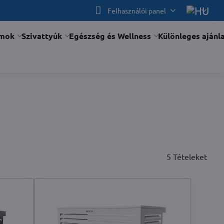
Felhasználói panel
ámok
Szivattyúk
Egészség és Wellness
Különleges ajánl
5
Tételeket