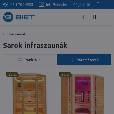
06 1 701 4555
info@biet.hu
Cégünkről
Infraszaunák
Sarok infraszaunák
Pozíció
Paraméterek
Akció
Akció