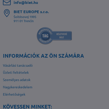
info​@biet​.hu
BIET EUROPE s​.r​.o​.
Šoltésovej 1995
911 01 Trenčín
INFORMÁCIÓK AZ ÖN SZÁMÁRA
Vásárlási tanácsadó
Üzleti feltételek
Személyes adatok
Nagykereskedelem
Elérhetőségek
KÖVESSEN MINKET: