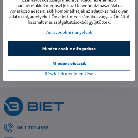
az elmúlt évre vonatkozóan
partnereinkkel megosztjuk az Ön weboldalhasználatra
számokban kifejezve
vonatkozó adatait, akik kombinálhatják az adatokat más olyan
adatokkal, amelyeket Ön adott meg számukra vagy az Ön által
használt más szolgáltatásokból gyűjtöttek.
254 044
Adatvédelmi irányelvek
egészséges és tiszta levegőjű háztartások
2 380
Minden cookie elfogadása
nedvességtől mentes házak
Mindent elutasít
53 380
Részletek megjelenítése
mobil légkondicionálók az Ön maximális kényelméért
06 1 701 4555