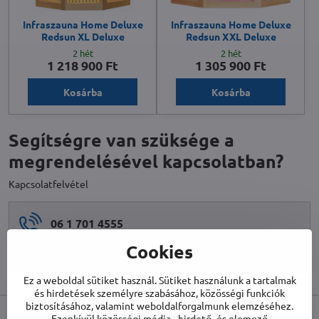
Infraszauna Home Deluxe
Infraszauna Home Deluxe
Redsun XL Deluxe
Redsun XXL Deluxe
2 hét
2 hét
1 218 900 Ft
1 305 900 Ft
Kosárba
Kosárba
Segítségre van szüksége a
megrendelésével kapcsolatban?
Kapcsolatfelvétel
06 1 701 4555
Cookies
info​@biet​.hu
Ez a weboldal sütiket használ. Sütiket használunk a tartalmak
és hirdetések személyre szabásához, közösségi funkciók
biztosításához, valamint weboldalforgalmunk elemzéséhez.
Ezenkívül közösségi média-, hirdető- és elemező