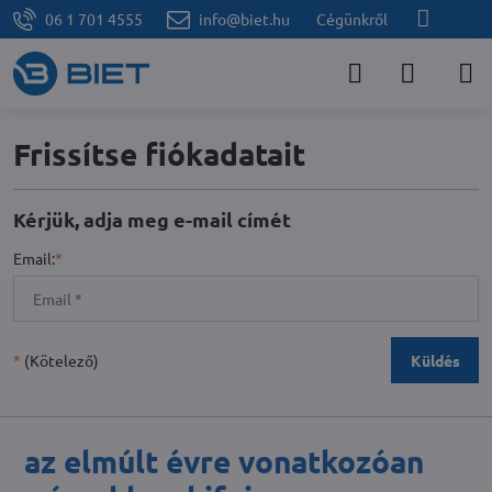
06 1 701 4555
info@biet.hu
Cégünkről
Frissítse fiókadatait
Kérjük, adja meg e-mail címét
Email:
*
*
(Kötelező)
Küldés
az elmúlt évre vonatkozóan