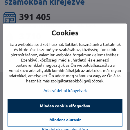
számokban kifejezve
401 744
egészséges és tiszta levegőjű háztartások
Cookies
3 808
Ez a weboldal sütiket használ. Sütiket használunk a tartalmak
nedvességtől mentes házak
és hirdetések személyre szabásához, közösségi funkciók
85 408
biztosításához, valamint weboldalforgalmunk elemzéséhez.
Ezenkívül közösségi média-, hirdető- és elemező
mobil légkondicionálók az Ön maximális kényelméért
partnereinkkel megosztjuk az Ön weboldalhasználatra
vonatkozó adatait, akik kombinálhatják az adatokat más olyan
adatokkal, amelyeket Ön adott meg számukra vagy az Ön által
használt más szolgáltatásokból gyűjtöttek.
Adatvédelmi irányelvek
Minden cookie elfogadása
06 1 701 4555
Mindent elutasít
info​@biet​.hu
Részletek megjelenítése