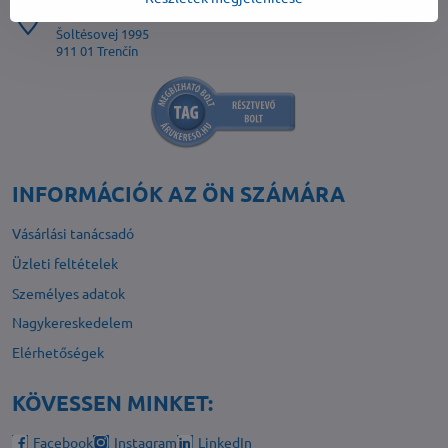
BIET EUROPE s​.r​.o​.
Šoltésovej 1995
911 01 Trenčín
INFORMÁCIÓK AZ ÖN SZÁMÁRA
Vásárlási tanácsadó
Üzleti feltételek
Személyes adatok
Nagykereskedelem
Elérhetőségek
KÖVESSEN MINKET:
Facebook
Instagram
LinkedIn