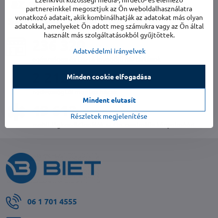
az elmúlt évre vonatkozóan
partnereinkkel megosztjuk az Ön weboldalhasználatra
számokban kifejezve
vonatkozó adatait, akik kombinálhatják az adatokat más olyan
adatokkal, amelyeket Ön adott meg számukra vagy az Ön által
használt más szolgáltatásokból gyűjtöttek.
249 613
Adatvédelmi irányelvek
egészséges és tiszta levegőjű háztartások
2 352
Minden cookie elfogadása
nedvességtől mentes házak
Mindent elutasít
52 438
Részletek megjelenítése
mobil légkondicionálók az Ön maximális kényelméért
06 1 701 4555