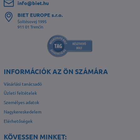
info​@biet​.hu
BIET EUROPE s​.r​.o​.
Šoltésovej 1995
911 01 Trenčín
INFORMÁCIÓK AZ ÖN SZÁMÁRA
Vásárlási tanácsadó
Üzleti feltételek
Személyes adatok
Nagykereskedelem
Elérhetőségek
KÖVESSEN MINKET: