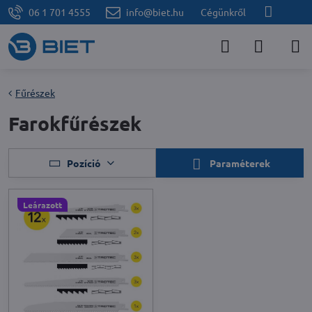
06 1 701 4555
info@biet.hu
Cégünkről
Fűrészek
Farokfűrészek
Pozíció
Paraméterek
Leárazott