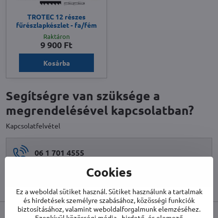
TROTEC 12 részes
fűrészlapkészlet - fa/fém
Raktáron
9 900 Ft
Kosárba
Segítségre van szüksége a
megrendelésével kapcsolatban?
Kapcsolatfelvétel
06 1 701 4555
Cookies
info​@biet​.hu
Ez a weboldal sütiket használ. Sütiket használunk a tartalmak
és hirdetések személyre szabásához, közösségi funkciók
biztosításához, valamint weboldalforgalmunk elemzéséhez.
Ezenkívül közösségi média-, hirdető- és elemező