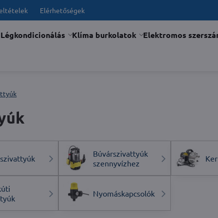
feltételek
Elérhetőségek
Légkondicionálás
Klíma burkolatok
Elektromos szersz
attyúk
tyúk
Búvárszivattyúk
szivattyúk
Ker
szennyvízhez
úti
Nyomáskapcsolók
ttyúk