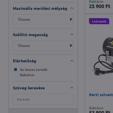
Raktáron
25 900 Ft
Maximális merülési mélység
Leárazott
Szállító magasság
Elérhetőség
Az összes termék
Raktáron
Szöveg keresése
Kerti szivat
Találatok
keresése
Raktáron
teljes
53 900 Ft