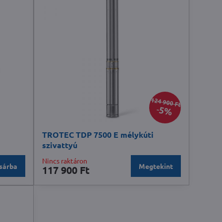
124 900 Ft
5%
TROTEC TDP 7500 E mélykúti
szivattyú
Nincs raktáron
sárba
Megtekint
117 900 Ft