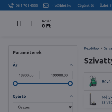
06 1 701 4555
info@biet.hu
Cégünkről
Üzleti 
Kosár
0 Ft
Kezdőlap
Sziv
Paraméterek
Szivat
Ár
Tól:
Bele:
Búvár
Gyártó
Mélyk
sziva