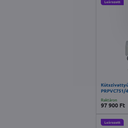
Leárazott
Kútszivatty
PRPVC751/
Raktáron
97 900 Ft
Leárazott