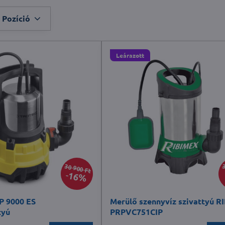
Pozíció
Leárazott
30 900 Ft
3
16%
 9000 ES
Merülő szennyvíz szivattyú 
tyú
PRPVC751CIP