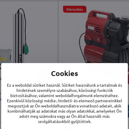
Kiárusítás
Cookies
120 900 Ft
8
2%
Ez a weboldal sütiket használ. Sütiket használunk a tartalmak és
hirdetések személyre szabásához, közösségi funkciók
ú RIBIMEX
WilTec 4500 házi vízmű
biztosításához, valamint weboldalforgalmunk elemzéséhez.
65F
Ezenkívül közösségi média-, hirdető- és elemező partnereinkkel
megosztjuk az Ön weboldalhasználatra vonatkozó adatait, akik
Raktáron
kombinálhatják az adatokat más olyan adatokkal, amelyeket Ön
Kosárba
Ko
t
79 900 Ft
adott meg számukra vagy az Ön által használt más
szolgáltatásokból gyűjtöttek.