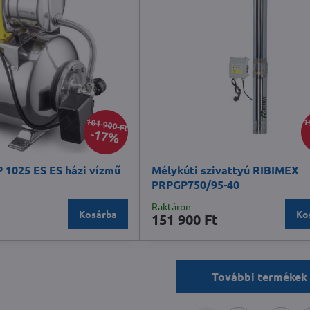
101 900 Ft
1
17%
1025 ES ES házi vízmű
Mélykúti szivattyú RIBIMEX
PRPGP750/95-40
Raktáron
Kosárba
Ko
151 900 Ft
További termékek