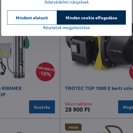
Adatvédelmi irányelvek
Akció
Mindent elutasít
Minden cookie elfogadása
Részletek megjelenítése
109 900 Ft
3
10%
ú RIBIMEX
TROTEC TGP 1000 E kerti sziv
43F
Nincs raktáron
Kosárba
Megt
28 900 Ft
Akció