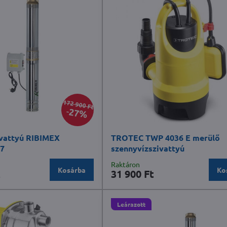
172 900 Ft
27%
ivattyú RIBIMEX
TROTEC TWP 4036 E merülő
7
szennyvízszivattyú
Raktáron
Kosárba
Ko
t
31 900 Ft
Leárazott