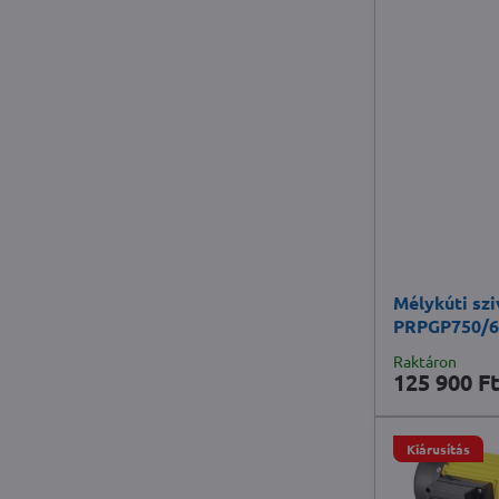
Mélykúti sz
PRPGP750/6
Raktáron
125 900 F
Kiárusítás