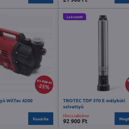
Leárazott
61 900 Ft
9
25%
tyú WilTec 4200
TROTEC TDP 370 E mélykúti
szivattyú
Nincs raktáron
Kosárba
Megt
92 900 Ft