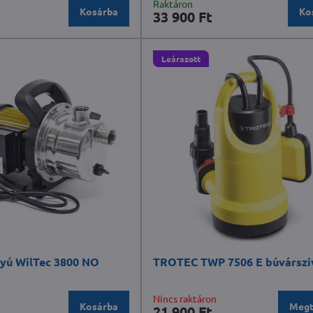
Raktáron
Kosárba
Ko
33 900 Ft
Leárazott
tyú WilTec 3800 NO
TROTEC TWP 7506 E búvárszi
Nincs raktáron
Kosárba
Megt
21 900 Ft