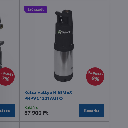
Leárazott
5 990 Ft
96 900 Ft
7%
9%
Kútszivattyú RIBIMEX
PRPVC1201AUTO
Raktáron
sárba
Kosárba
87 900 Ft