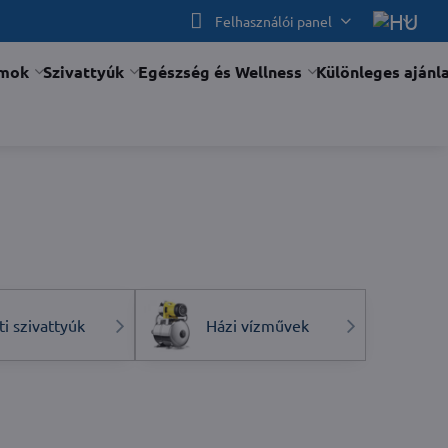
Felhasználói panel
ámok
Szivattyúk
Egészség és Wellness
Különleges ajánl
ti szivattyúk
Házi vízművek