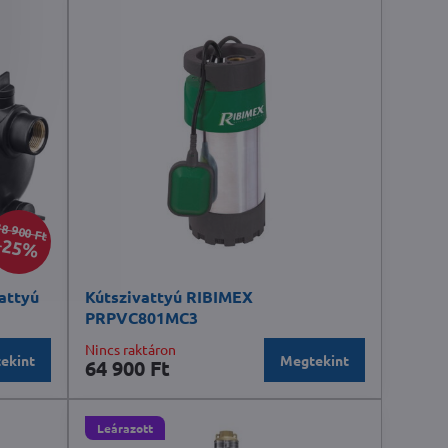
8 900 Ft
25%
attyú
Kútszivattyú RIBIMEX
PRPVC801MC3
Nincs raktáron
ekint
Megtekint
64 900 Ft
Leárazott