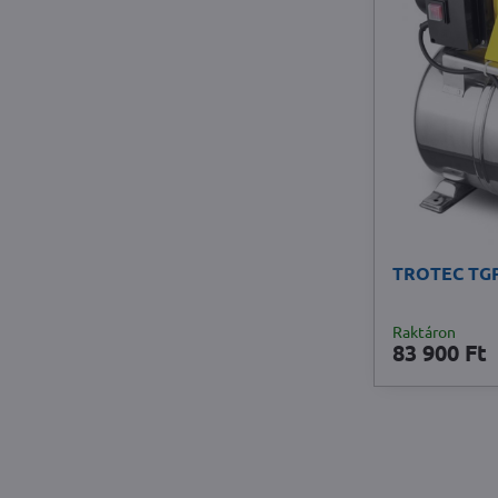
TROTEC TGP 
Raktáron
83 900 Ft