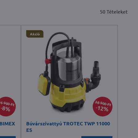
50
Tételeket
Akció
6 900 Ft
38 900 Ft
12%
8%
RIBIMEX
Búvárszivattyú TROTEC TWP 11000
ES