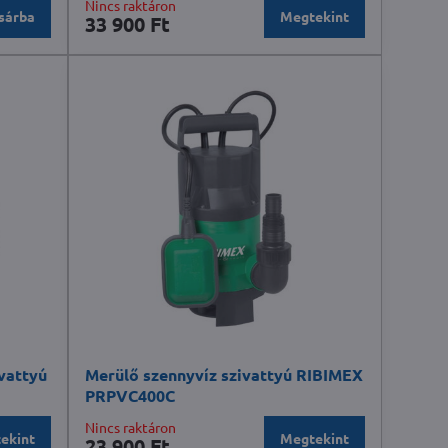
Nincs raktáron
sárba
Megtekint
33 900 Ft
vattyú
Merülő szennyvíz szivattyú RIBIMEX
PRPVC400C
Nincs raktáron
ekint
Megtekint
23 900 Ft