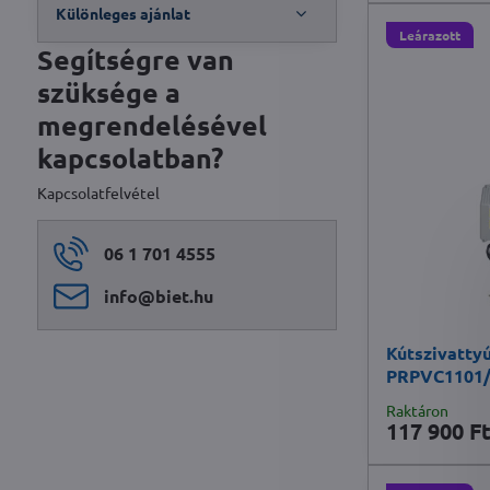
Különleges ajánlat
Leárazott
Segítségre van
szüksége a
megrendelésével
kapcsolatban?
Kapcsolatfelvétel
06 1 701 4555
info​@biet​.hu
Kútszivatty
PRPVC1101/
Raktáron
117 900 F