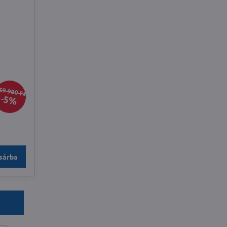
59 900 Ft
5%
sárba