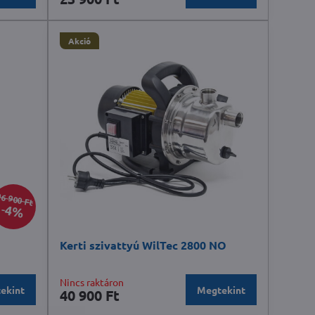
Akció
6 900 Ft
4%
Kerti szivattyú WilTec 2800 NO
Nincs raktáron
ekint
Megtekint
40 900 Ft