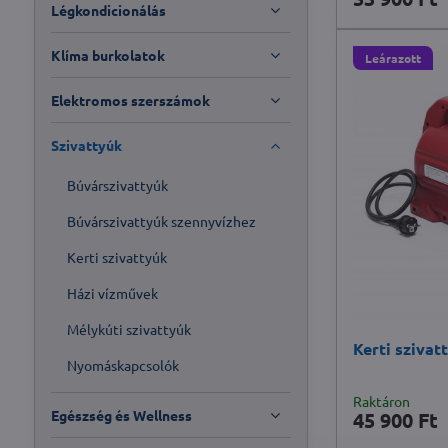
szöveg
Légkondicionálás
szerint
Klíma burkolatok
Leárazott
Elektromos szerszámok
Szivattyúk
Búvárszivattyúk
Búvárszivattyúk szennyvízhez
Kerti szivattyúk
Házi vízművek
Mélykúti szivattyúk
Kerti szivat
Nyomáskapcsolók
Raktáron
Egészség és Wellness
45 900 Ft