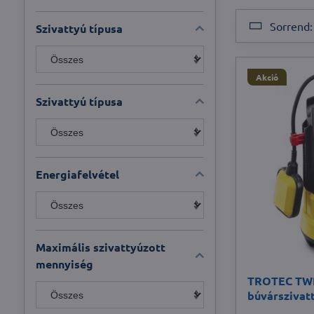
Sorrend:
Szivattyú típusa
Akció
Szivattyú típusa
Energiafelvétel
Maximális szivattyúzott
mennyiség
TROTEC TWP
búvárszivat