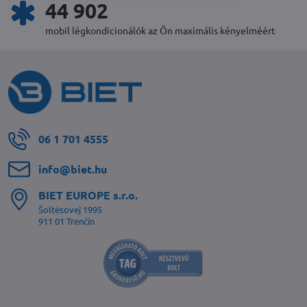
48 984
mobil légkondicionálók az Ön maximális kényelméért
06 1 701 4555
info​@biet​.hu
BIET EUROPE s​.r​.o​.
Šoltésovej 1995
911 01 Trenčín