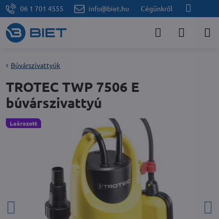
06 1 701 4555
info@biet.hu
Cégünkről
Búvárszivattyúk
TROTEC TWP 7506 E
búvárszivattyú
Leárazott