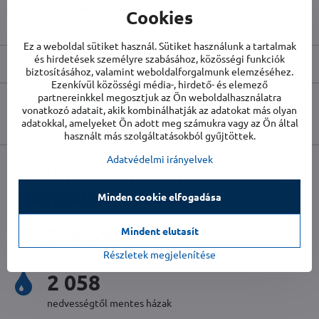
Készletszám:
TR4610000006
Cookies
Gyártó:
TROTEC
Ez a weboldal sütiket használ. Sütiket használunk a tartalmak
és hirdetések személyre szabásához, közösségi funkciók
Leírás
biztosításához, valamint weboldalforgalmunk elemzéséhez.
Ezenkívül közösségi média-, hirdető- és elemező
partnereinkkel megosztjuk az Ön weboldalhasználatra
vonatkozó adatait, akik kombinálhatják az adatokat más olyan
Facebook
Twitter
Bluesky
Pinterest
Reddit
LinkedIn
WhatsApp
E-
adatokkal, amelyeket Ön adott meg számukra vagy az Ön által
mail
használt más szolgáltatásokból gyűjtöttek.
Adatvédelmi irányelvek
az elmúlt évre vonatkozóan
számokban kifejezve
Minden cookie elfogadása
237 797
Mindent elutasít
Részletek megjelenítése
egészséges és tiszta levegőjű háztartások
2 240
nedvességtől mentes házak