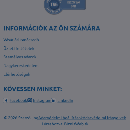
INFORMÁCIÓK AZ ÖN SZÁMÁRA
Vásárlási tanácsadó
Üzleti feltételek
Személyes adatok
Nagykereskedelem
Elérhetőségek
KÖVESSEN MINKET:
Facebook
Instagram
LinkedIn
©
2026
Szerzői jog
Adatvédelmi beállítások
Adatvédelmi irányelvek
Létrehozva:
BiznisWeb.sk