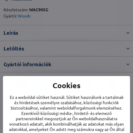
Készletszám:
WAC905G
Gyártó:
Woods
Leírás
Letöltés
Gyártói információk
Cookies
Facebook
Twitter
Bluesky
Pinterest
Reddit
LinkedIn
WhatsApp
E-
mail
Ez a weboldal sütiket használ. Sütiket használunk a tartalmak
Alternatív termékek
és hirdetések személyre szabásához, közösségi funkciók
biztosításához, valamint weboldalforgalmunk elemzéséhez.
Ezenkívül közösségi média-, hirdető- és elemező
Woods Ablaktömítés mobil légkondicionálókhoz
partnereinkkel megosztjuk az Ön weboldalhasználatra
2-3 hét
vonatkozó adatait, akik kombinálhatják az adatokat más olyan
adatokkal, amelyeket Ön adott meg számukra vagy az Ön által
11 900 Ft
Kosárba