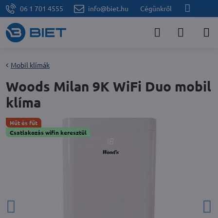
06 1 701 4555
info@biet.hu
Cégünkről
Mobil klímák
Woods Milan 9K WiFi Duo mobil
klíma
Hűt és fűt
Csatlakozás wifin keresztül