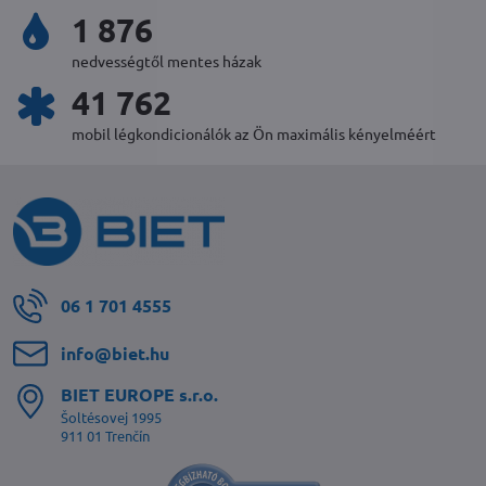
2 016
nedvességtől mentes házak
44 902
mobil légkondicionálók az Ön maximális kényelméért
06 1 701 4555
info​@biet​.hu
BIET EUROPE s​.r​.o​.
Šoltésovej 1995
911 01 Trenčín