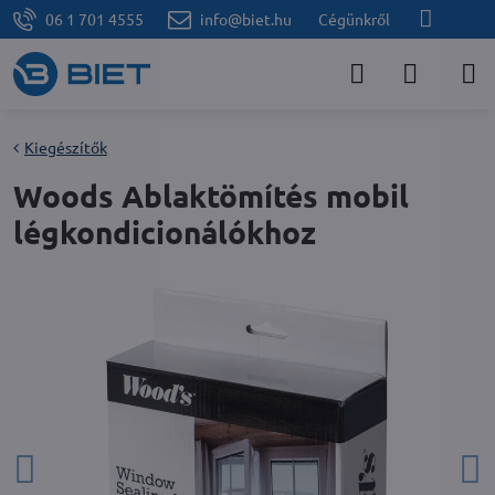
06 1 701 4555
info@biet.hu
Cégünkről
Kiegészítők
Woods Ablaktömítés mobil
légkondicionálókhoz