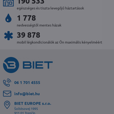
225 981
egészséges és tiszta levegőjű háztartások
2 128
nedvességtől mentes házak
47 728
mobil légkondicionálók az Ön maximális kényelméért
06 1 701 4555
info​@biet​.hu
BIET EUROPE s​.r​.o​.
Šoltésovej 1995
911 01 Trenčín