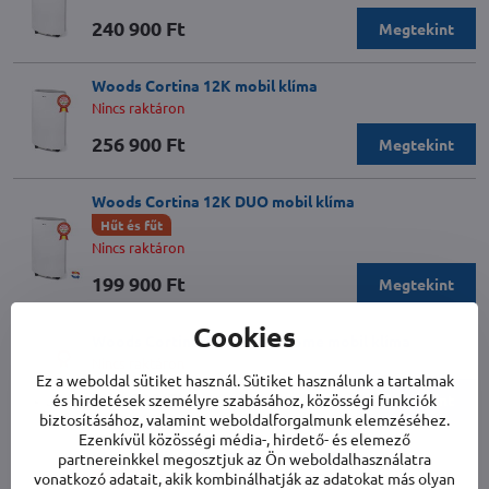
240 900 Ft
Megtekint
Woods Cortina 12K mobil klíma
Nincs raktáron
256 900 Ft
Megtekint
Woods Cortina 12K DUO mobil klíma
Hűt és fűt
Nincs raktáron
199 900 Ft
Megtekint
Cookies
Woods Cortina 12K Smart Home mobil klíma
Nincs raktáron
Ez a weboldal sütiket használ. Sütiket használunk a tartalmak
260 900 Ft
Megtekint
és hirdetések személyre szabásához, közösségi funkciók
biztosításához, valamint weboldalforgalmunk elemzéséhez.
Ezenkívül közösségi média-, hirdető- és elemező
Woods Milan 7K WiFi Duo mobil klíma
partnereinkkel megosztjuk az Ön weboldalhasználatra
vonatkozó adatait, akik kombinálhatják az adatokat más olyan
Hűt és fűt
Csatlakozás wifin keresztül