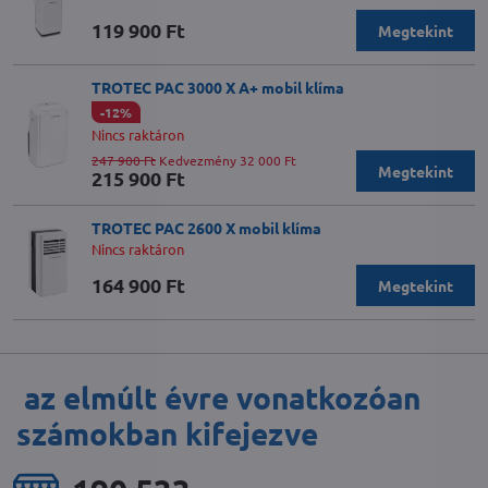
119 900 Ft
Megtekint
TROTEC PAC 3000 X A+ mobil klíma
-12%
Nincs raktáron
247 900 Ft
Kedvezmény 32 000 Ft
Megtekint
215 900 Ft
TROTEC PAC 2600 X mobil klíma
Nincs raktáron
164 900 Ft
Megtekint
az elmúlt évre vonatkozóan
számokban kifejezve