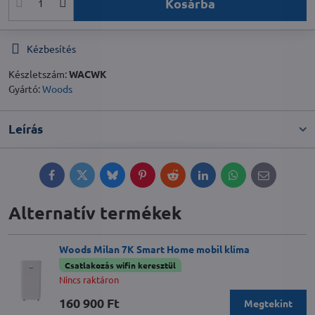
Kosárba
Kézbesítés
Készletszám:
WACWK
Gyártó:
Woods
Leírás
Facebook
Twitter
Bluesky
Pinterest
Reddit
LinkedIn
WhatsApp
E-
mail
Alternatív termékek
Woods Milan 7K Smart Home mobil klíma
Csatlakozás wifin keresztül
Nincs raktáron
160 900 Ft
Megtekint