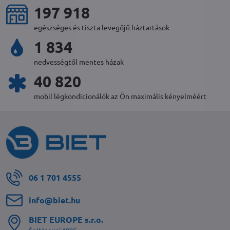
218 596
egészséges és tiszta levegőjű háztartások
2 030
nedvességtől mentes házak
45 216
mobil légkondicionálók az Ön maximális kényelméért
06 1 701 4555
info​@biet​.hu
BIET EUROPE s​.r​.o​.