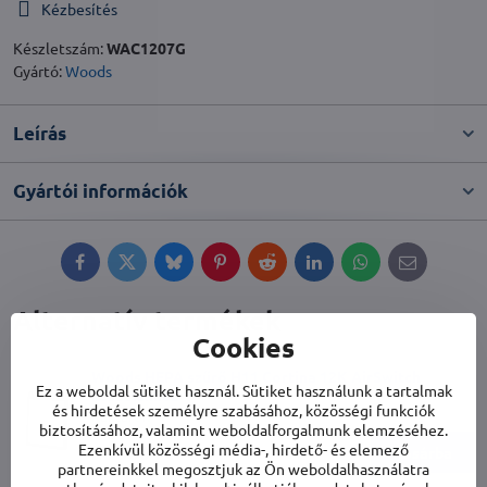
Kézbesítés
Készletszám:
WAC1207G
Gyártó:
Woods
Leírás
Gyártói információk
Facebook
Twitter
Bluesky
Pinterest
Reddit
LinkedIn
WhatsApp
E-
mail
Alternatív termékek
Cookies
Woods HEPA szűrő H11 Cortina 12K AirSwitch
Ez a weboldal sütiket használ. Sütiket használunk a tartalmak
készülékhez
és hirdetések személyre szabásához, közösségi funkciók
Raktáron
biztosításához, valamint weboldalforgalmunk elemzéséhez.
Ezenkívül közösségi média-, hirdető- és elemező
20 900 Ft
Kosárba
partnereinkkel megosztjuk az Ön weboldalhasználatra