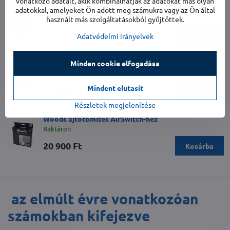
vonatkozó adatait, akik kombinálhatják az adatokat más olyan
adatokkal, amelyeket Ön adott meg számukra vagy az Ön által
Woods tetőablak-tömítés AirSwitch-hez
használt más szolgáltatásokból gyűjtöttek.
Raktáron
Adatvédelmi irányelvek
20 900 Ft
Kosárba
Minden cookie elfogadása
Woods ablaktömítés AirSwitch-hez
Raktáron
Mindent elutasít
20 900 Ft
Kosárba
Részletek megjelenítése
Woods ajtótömítés AirSwitch-hez
Raktáron
20 900 Ft
Kosárba
az elmúlt évre vonatkozóan
számokban kifejezve