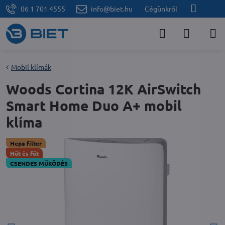
06 1 701 4555
info@biet.hu
Cégünkről
Mobil klímák
Woods Cortina 12K AirSwitch
Smart Home Duo A+ mobil
klíma
Hepa filter
Hűt és fűt
CSENDES MŰKÖDÉS