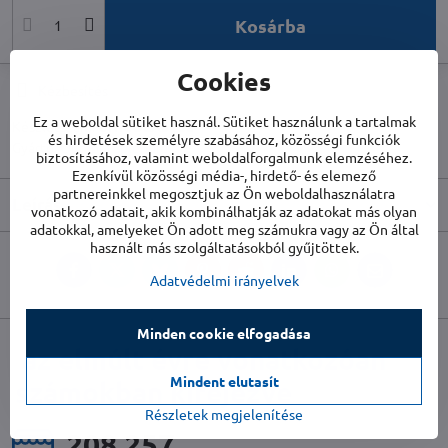
Kosárba
Cookies
Kézbesítés
Ez a weboldal sütiket használ. Sütiket használunk a tartalmak
Készletszám:
UNICOEASYS2
és hirdetések személyre szabásához, közösségi funkciók
Gyártó:
Olimpia Splendid
biztosításához, valamint weboldalforgalmunk elemzéséhez.
Ezenkívül közösségi média-, hirdető- és elemező
partnereinkkel megosztjuk az Ön weboldalhasználatra
Leírás
vonatkozó adatait, akik kombinálhatják az adatokat más olyan
adatokkal, amelyeket Ön adott meg számukra vagy az Ön által
használt más szolgáltatásokból gyűjtöttek.
Facebook
Twitter
Bluesky
Pinterest
Reddit
LinkedIn
WhatsApp
E-
Adatvédelmi irányelvek
mail
Minden cookie elfogadása
az elmúlt évre vonatkozóan
Mindent elutasít
számokban kifejezve
Részletek megjelenítése
225 981