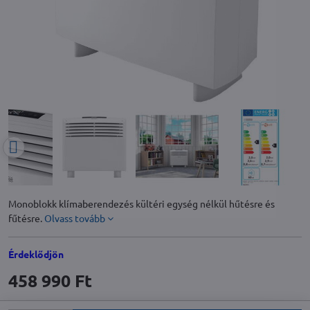
Monoblokk klímaberendezés kültéri egység nélkül hűtésre és
fűtésre.
Olvass tovább
Érdeklődjön
458 990 Ft