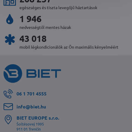
egészséges és tiszta levegőjű háztartások
2 114
nedvességtől mentes házak
46 786
mobil légkondicionálók az Ön maximális kényelméért
06 1 701 4555
info​@biet​.hu
BIET EUROPE s​.r​.o​.
Šoltésovej 1995
911 01 Trenčín