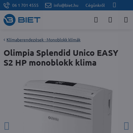
06 1 701 4555
info@biet.hu
Cégünkről
Klímaberendezések - Monoblokk klímák
Olimpia Splendid Unico EASY
S2 HP monoblokk klima