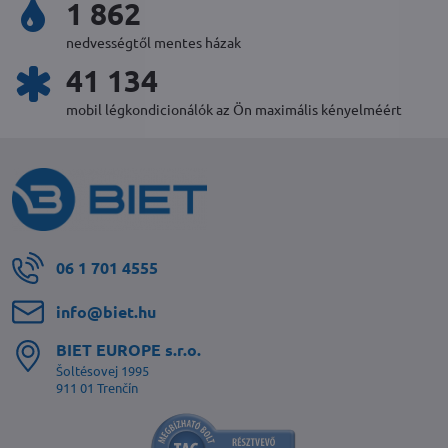
2 030
nedvességtől mentes házak
44 902
mobil légkondicionálók az Ön maximális kényelméért
06 1 701 4555
info​@biet​.hu
BIET EUROPE s​.r​.o​.
Šoltésovej 1995
911 01 Trenčín