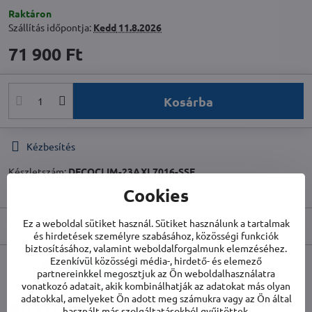
Raktáron
Szállítás időpontja:
Kedd
11.8.2026
71 900 Ft
Kosárba
Kézbesítés
Készletszám:
DECOCLIM-23AXL7016-SSF
Gyártó:
DECOClim
Cookies
Ez a weboldal sütiket használ. Sütiket használunk a tartalmak
Leírás
és hirdetések személyre szabásához, közösségi funkciók
biztosításához, valamint weboldalforgalmunk elemzéséhez.
Ezenkívül közösségi média-, hirdető- és elemező
partnereinkkel megosztjuk az Ön weboldalhasználatra
Facebook
Twitter
Bluesky
Pinterest
Reddit
LinkedIn
WhatsApp
E-
mail
vonatkozó adatait, akik kombinálhatják az adatokat más olyan
adatokkal, amelyeket Ön adott meg számukra vagy az Ön által
Alternatív termékek
használt más szolgáltatásokból gyűjtöttek.