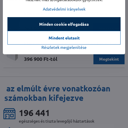
Adatvédelmi irányelvek
Klíma és hőszivattyú burkolata DECOCLIM ALU XL
Raktáron
Minden cookie elfogadása
262 900 Ft-tól
Megtekint
Mindent elutasít
Klíma és hőszivattyú burkolata DECOCLIM ALU XL+
Részletek megjelenítése
Raktáron
396 900 Ft-tól
Megtekint
az elmúlt évre vonatkozóan
számokban kifejezve
214 165
egészséges és tiszta levegőjű háztartások