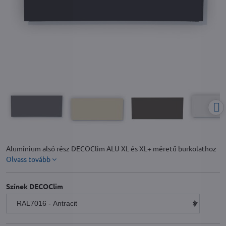
Alumínium alsó rész DECOClim ALU XL és XL+ méretű burkolathoz
Olvass tovább
Színek DECOClim