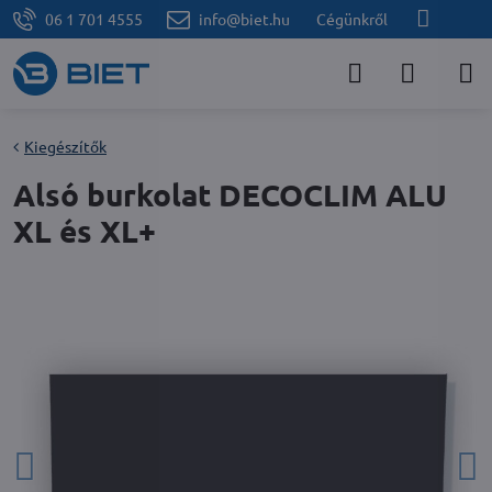
06 1 701 4555
info@biet.hu
Cégünkről
Kiegészítők
Alsó burkolat DECOCLIM ALU
XL és XL+