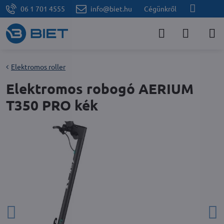
06 1 701 4555
info@biet.hu
Cégünkről
Elektromos roller
Elektromos robogó AERIUM
T350 PRO kék