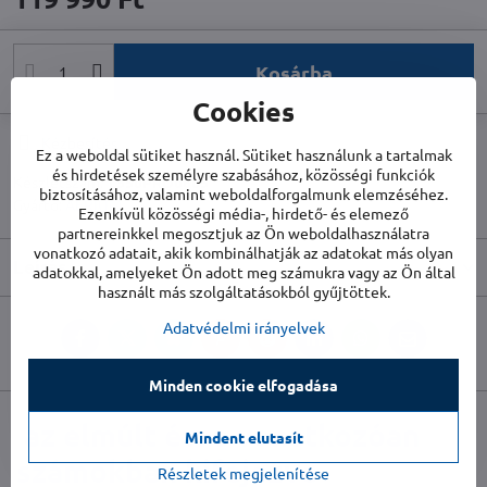
Kosárba
Cookies
Kézbesítés
Ez a weboldal sütiket használ. Sütiket használunk a tartalmak
és hirdetések személyre szabásához, közösségi funkciók
Készletszám:
T350PRO0605
biztosításához, valamint weboldalforgalmunk elemzéséhez.
Gyártó:
AERIUM
Ezenkívül közösségi média-, hirdető- és elemező
partnereinkkel megosztjuk az Ön weboldalhasználatra
vonatkozó adatait, akik kombinálhatják az adatokat más olyan
Leírás
adatokkal, amelyeket Ön adott meg számukra vagy az Ön által
használt más szolgáltatásokból gyűjtöttek.
Adatvédelmi irányelvek
Facebook
Twitter
Bluesky
Pinterest
Reddit
LinkedIn
WhatsApp
E-
mail
Minden cookie elfogadása
az elmúlt évre vonatkozóan
Mindent elutasít
számokban kifejezve
Részletek megjelenítése