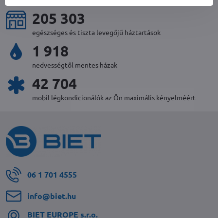
224 504
egészséges és tiszta levegőjű háztartások
2 086
nedvességtől mentes házak
46 472
mobil légkondicionálók az Ön maximális kényelméért
06 1 701 4555
info​@biet​.hu
BIET EUROPE s​.r​.o​.