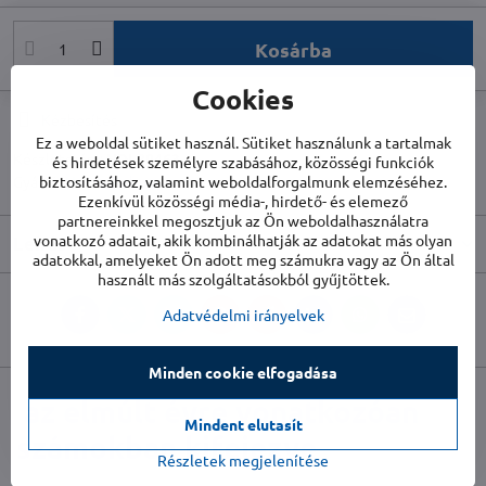
Kosárba
Cookies
Kézbesítés
Ez a weboldal sütiket használ. Sütiket használunk a tartalmak
Készletszám:
HDL20463
és hirdetések személyre szabásához, közösségi funkciók
Gyártó:
biztosításához, valamint weboldalforgalmunk elemzéséhez.
Home Deluxe
Ezenkívül közösségi média-, hirdető- és elemező
partnereinkkel megosztjuk az Ön weboldalhasználatra
vonatkozó adatait, akik kombinálhatják az adatokat más olyan
Leírás
adatokkal, amelyeket Ön adott meg számukra vagy az Ön által
használt más szolgáltatásokból gyűjtöttek.
Adatvédelmi irányelvek
Facebook
Twitter
Bluesky
Pinterest
Reddit
LinkedIn
WhatsApp
E-
mail
Minden cookie elfogadása
az elmúlt évre vonatkozóan
Mindent elutasít
számokban kifejezve
Részletek megjelenítése