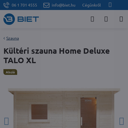
06 1 701 4555
info@biet.hu
Cégünkről
Szauna
Kültéri szauna Home Deluxe
TALO XL
Akció