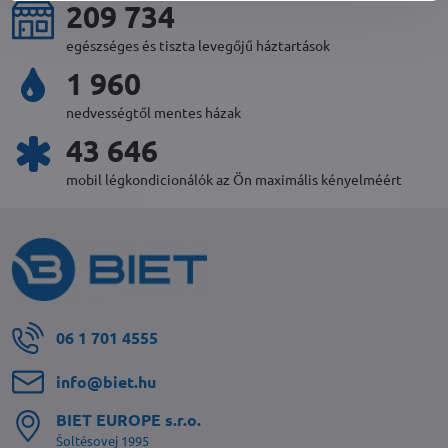
231 889
egészséges és tiszta levegőjű háztartások
2 170
nedvességtől mentes házak
47 728
mobil légkondicionálók az Ön maximális kényelméért
06 1 701 4555
info​@biet​.hu
BIET EUROPE s​.r​.o​.
Šoltésovej 1995