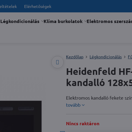
feltételek
Elérhetőségek
Légkondicionálás
Klíma burkolatok
Elektromos szersz
Kezdőlap
Légkondicionálás
F
Heidenfeld H
kandalló 128x5
Elektromos kandalló fekete szí
tovább
Nincs raktáron