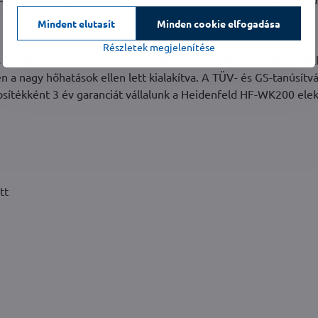
Mindent elutasít
Minden cookie elfogadása
Részletek megjelenítése
 kandalló biztonságát sem szabad elhanyagolni. A beépített tú
n a nagy hőhatások ellen lett kialakítva. A TÜV- és GS-tanúsítv
tosítékként 3 év garanciát vállalunk a Heidenfeld HF-WK200 el
tt