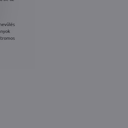
lhevülés
ányok
ektromos