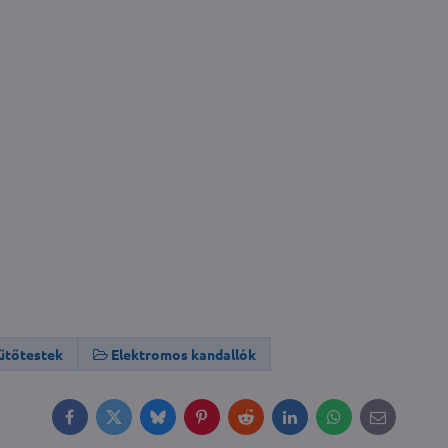
űtőtestek
Elektromos kandallók
Facebook
Twitter
Bluesky
Pinterest
Reddit
LinkedIn
WhatsApp
E-
mail