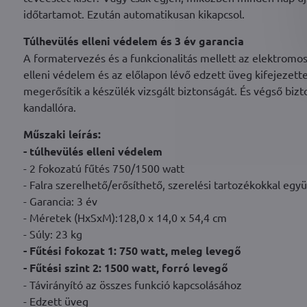
időtartamot. Ezután automatikusan kikapcsol.
Túlhevülés elleni védelem és 3 év garancia
A formatervezés és a funkcionalitás mellett az elektromos
elleni védelem és az előlapon lévő edzett üveg kifejezette
megerősítik a készülék vizsgált biztonságát. És végső biz
kandallóra.
Műszaki leírás:
- túlhevülés elleni védelem
- 2 fokozatú fűtés 750/1500 watt
- Falra szerelhető/erősíthető, szerelési tartozékokkal együ
- Garancia: 3 év
- Méretek (HxSxM):128,0 x 14,0 x 54,4 cm
- Súly: 23 kg
- Fűtési fokozat 1: 750 watt, meleg levegő
- Fűtési szint 2: 1500 watt, forró levegő
- Távirányító az összes funkció kapcsolásához
- Edzett üveg