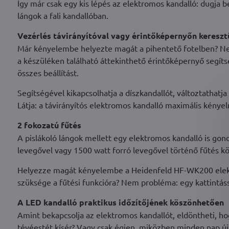
Így már csak egy kis lépés az elektromos kandalló: dugja b
lángok a fali kandallóban.
Vezérlés távirányítóval vagy érintőképernyőn kereszt
Már kényelembe helyezte magát a pihentető fotelben? N
a készüléken található áttekinthető érintőképernyő segítsé
összes beállítást.
Segítségével kikapcsolhatja a díszkandallót, változtathatja
Látja: a távirányítós elektromos kandalló maximális kényel
2 fokozatú fűtés
A pislákoló lángok mellett egy elektromos kandalló is go
levegővel vagy 1500 watt forró levegővel történő fűtés köz
Helyezze magát kényelembe a Heidenfeld HF-WK200 elektr
szüksége a fűtési funkcióra? Nem probléma: egy kattintássa
A LED kandalló praktikus időzítőjének köszönhetően
Amint bekapcsolja az elektromos kandallót, eldöntheti, ho
tévéestét kísér? Vagy csak égjen, miközben minden nap újság