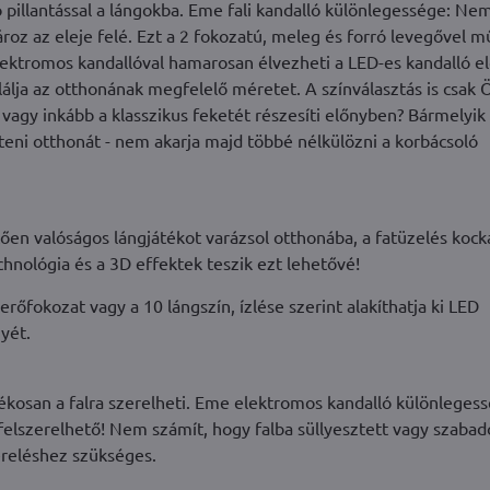
illantással a lángokba. Eme fali kandalló különlegessége: Ne
roz az eleje felé. Ezt a 2 fokozatú, meleg és forró levegővel 
ektromos kandallóval hamarosan élvezheti a LED-es kandalló el
álja az otthonának megfelelő méretet. A színválasztás is csak
 vagy inkább a klasszikus feketét részesíti előnyben? Bármelyik
íteni otthonát - nem akarja majd többé nélkülözni a korbácsoló
n valóságos lángjátékot varázsol otthonába, a fatüzelés kock
hnológia és a 3D effektek teszik ezt lehetővé!
erőfokozat vagy a 10 lángszín, ízlése szerint alakíthatja ki LED
yét.
ékosan a falra szerelheti. Eme elektromos kandalló különleges
 felszerelhető! Nem számít, hogy falba süllyesztett vagy szabad
ereléshez szükséges.