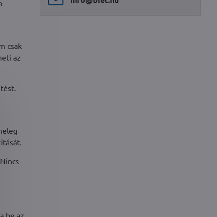
a
m csak
eti az
tést.
meleg
itását.
 Nincs
.
ja be az