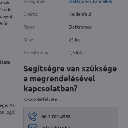
Kategóriák:
Elektromos kandallók
mcsak
működő
Gyártó:
Heidenfeld
őnyeit:
 Önön
Típus:
Elektromos
Súly:
23 kg
Tejesítmény:
1,5 kW
ázata
Segítségre van szüksége
a megrendelésével
kapcsolatban?
Kapcsolatfelvétel
sége: Az
on lógó:
06 1 701 4555
info​@biet​.hu