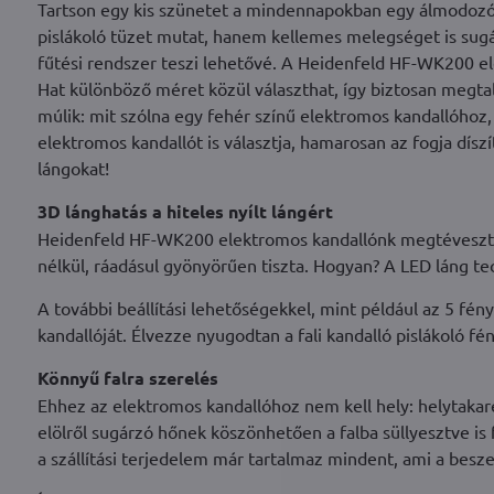
Tartson egy kis szünetet a mindennapokban egy álmodozó p
pislákoló tüzet mutat, hanem kellemes melegséget is sugá
fűtési rendszer teszi lehetővé. A Heidenfeld HF-WK200 el
Hat különböző méret közül választhat, így biztosan megtal
múlik: mit szólna egy fehér színű elektromos kandallóhoz,
elektromos kandallót is választja, hamarosan az fogja dísz
lángokat!
3D lánghatás a hiteles nyílt lángért
Heidenfeld HF-WK200 elektromos kandallónk megtévesztőe
nélkül, ráadásul gyönyörűen tiszta. Hogyan? A LED láng tec
A további beállítási lehetőségekkel, mint például az 5 fény
kandallóját. Élvezze nyugodtan a fali kandalló pislákoló fén
Könnyű falra szerelés
Ehhez az elektromos kandallóhoz nem kell hely: helytakar
elölről sugárzó hőnek köszönhetően a falba süllyesztve is
a szállítási terjedelem már tartalmaz mindent, ami a besz