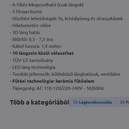
- A fűtés kikapcsolható (csak lángok)
- 5 fényerőszint
- Díszítési lehetőségek: fa, kristályüveg és strasszkövek
- Hőelvezetés: előre
- 3D láng hatás
- Időzítő: 0,5 - 7,5 óra
- Kábel hossza: 1,9 méter
- 10 lángszín közül választhat
- TÜV GS tanúsítvány
- LED láng technológia
- További jellemzők: különböző lánghatások, ventilátor
- Fűtési technológia: kerámia fűtőelem
- Tápegység: AC 110-120/220-240V - 50/60Hz
Több a kategóriából
Légkondicionálás
F