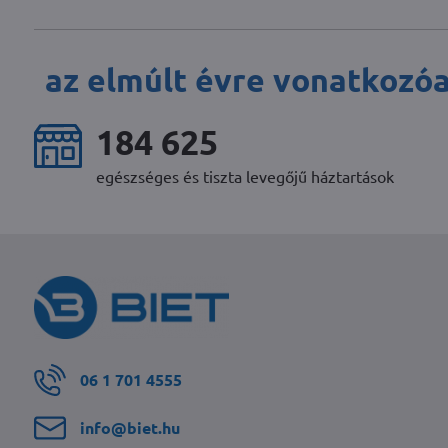
az elmúlt évre vonatkozó
251 090
egészséges és tiszta levegőjű háztartások
06 1 701 4555
info​@biet​.hu