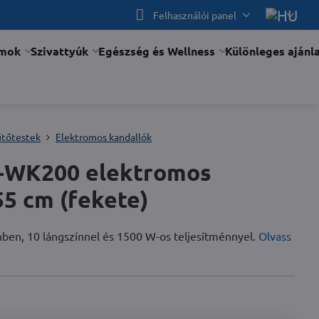
Felhasználói panel
ámok
Szivattyúk
Egészség és Wellness
Különleges ajánl
űtőtestek
Elektromos kandallók
F-WK200 elektromos
5 cm (fekete)
nben, 10 lángszínnel és 1500 W-os teljesítménnyel.
Olvass