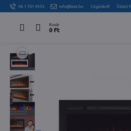
06 1 701 4555
info@biet.hu
Cégünkről
Üzleti 
Kosár
0 Ft