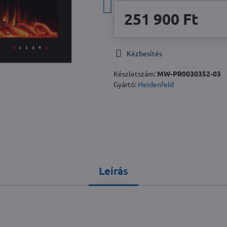
251 900 Ft
Kézbesítés
Készletszám:
MW-PR0030352-03
Gyártó:
Heidenfeld
Leírás