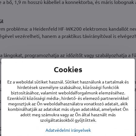
e a bő, 1,9 m hosszú kábellel a konnektorba, és máris lobognak 
ül
em probléma: a Heidenfeld HF-WK200 elektromos kandallót ne
gével vezérelheti, hanem a praktikus távirányítóval is elvégezh
 a lángokat, programozhatja az időzítőt vagy szabályozhatja a fű
met jelent!
Cookies
ndoskodik a meghitt melegről. A kétfokozatú fűtéssel 750 watt 
Ez a weboldal sütiket használ. Sütiket használunk a tartalmak és
hirdetések személyre szabásához, közösségi funkciók
ött válogathat. A ventilátor szabályozza a kilépő levegő intenz
biztosításához, valamint weboldalforgalmunk elemzéséhez.
Ezenkívül közösségi média-, hirdető- és elemező partnereinkkel
omos kandalló előtt, és élvezze a kellemes meleget a bőrén.
megosztjuk az Ön weboldalhasználatra vonatkozó adatait, akik
l kikapcsolhatja őket, és élvezheti a LED-es kandalló látványát
kombinálhatják az adatokat más olyan adatokkal, amelyeket Ön
adott meg számukra vagy az Ön által használt más
szolgáltatásokból gyűjtöttek.
gy a tűz mennyi ideig "égjen". A pislákoló fény egy hangulatos
Adatvédelmi irányelvek
ot olvas? A praktikus időzítővel 0,5 és 7,5 óra között állíthat