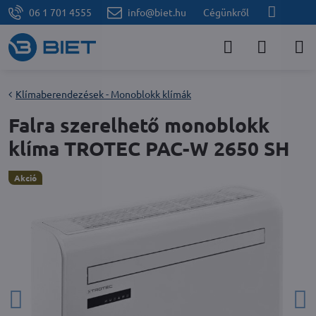
06 1 701 4555
info@biet.hu
Cégünkről
Klímaberendezések - Monoblokk klímák
Falra szerelhető monoblokk
klíma TROTEC PAC-W 2650 SH
Akció