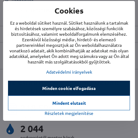
Cookies
Készletszám:
TR1211000023
Gyártó:
TROTEC
Ez a weboldal sütiket használ. Sütiket használunk a tartalmak
és hirdetések személyre szabásához, közösségi funkciók
Leírás
biztosításához, valamint weboldalforgalmunk elemzéséhez.
Ezenkívül közösségi média-, hirdető- és elemező
partnereinkkel megosztjuk az Ön weboldalhasználatra
vonatkozó adatait, akik kombinálhatják az adatokat más olyan
Facebook
Twitter
Bluesky
Pinterest
Reddit
LinkedIn
WhatsApp
E-
adatokkal, amelyeket Ön adott meg számukra vagy az Ön által
mail
használt más szolgáltatásokból gyűjtöttek.
Adatvédelmi irányelvek
az elmúlt évre vonatkozóan
Minden cookie elfogadása
számokban kifejezve
Mindent elutasít
236 320
Részletek megjelenítése
egészséges és tiszta levegőjű háztartások
2 212
nedvességtől mentes házak