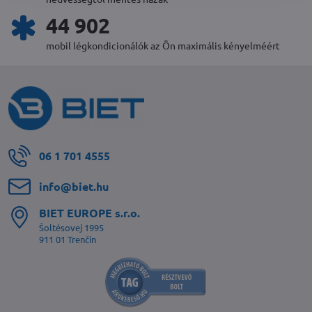
48 356
mobil légkondicionálók az Ön maximális kényelméért
06 1 701 4555
info​@biet​.hu
BIET EUROPE s​.r​.o​.
Šoltésovej 1995
911 01 Trenčín