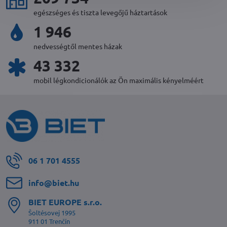
egészséges és tiszta levegőjű háztartások
2 100
nedvességtől mentes házak
46 786
mobil légkondicionálók az Ön maximális kényelméért
06 1 701 4555
info​@biet​.hu
BIET EUROPE s​.r​.o​.
Šoltésovej 1995
911 01 Trenčín