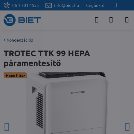
06 1 701 4555
info@biet.hu
Cégünkről
Kondenzációs
TROTEC TTK 99 HEPA
páramentesítő
Hepa filter