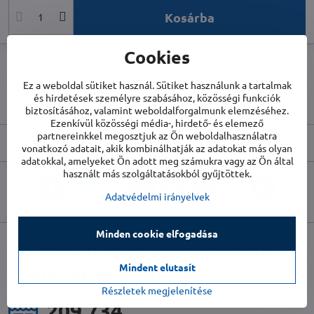
Kosárba
Cookies
Kézbesítés
Ez a weboldal sütiket használ. Sütiket használunk a tartalmak
Készletszám:
TR1120000103
és hirdetések személyre szabásához, közösségi funkciók
Gyártó:
TROTEC
biztosításához, valamint weboldalforgalmunk elemzéséhez.
Ezenkívül közösségi média-, hirdető- és elemező
partnereinkkel megosztjuk az Ön weboldalhasználatra
Leírás
vonatkozó adatait, akik kombinálhatják az adatokat más olyan
adatokkal, amelyeket Ön adott meg számukra vagy az Ön által
használt más szolgáltatásokból gyűjtöttek.
Facebook
Twitter
Bluesky
Pinterest
Reddit
LinkedIn
WhatsApp
E-
Adatvédelmi irányelvek
mail
Minden cookie elfogadása
az elmúlt évre vonatkozóan
Mindent elutasít
számokban kifejezve
Részletek megjelenítése
227 458