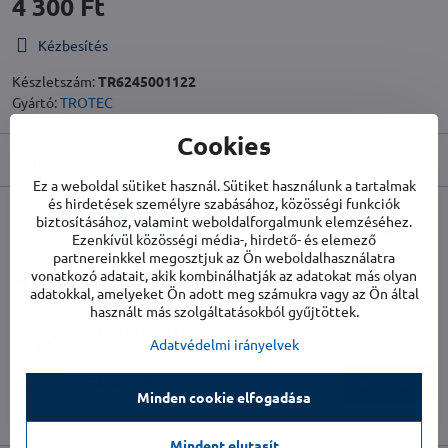
4 300 Ft
Kézbesítés
Készletszám:
TR6245001122
Gyártó:
TROTEC
Cookies
Leírás
Ez a weboldal sütiket használ. Sütiket használunk a tartalmak
és hirdetések személyre szabásához, közösségi funkciók
biztosításához, valamint weboldalforgalmunk elemzéséhez.
Facebook
Twitter
Bluesky
Pinterest
Reddit
LinkedIn
WhatsApp
E-
Ezenkívül közösségi média-, hirdető- és elemező
mail
partnereinkkel megosztjuk az Ön weboldalhasználatra
Alternatív termékek
vonatkozó adatait, akik kombinálhatják az adatokat más olyan
adatokkal, amelyeket Ön adott meg számukra vagy az Ön által
használt más szolgáltatásokból gyűjtöttek.
Elemes tűzőgép TROTEC PTNS 10-20V
Adatvédelmi irányelvek
2-3 hét
54 900 Ft
Kosárba
Minden cookie elfogadása
Mindent elutasít