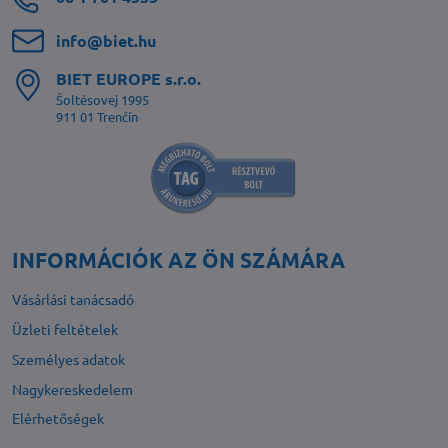
info​@biet​.hu
BIET EUROPE s​.r​.o​.
Šoltésovej 1995
911 01 Trenčín
INFORMÁCIÓK AZ ÖN SZÁMÁRA
Vásárlási tanácsadó
Üzleti feltételek
Személyes adatok
Nagykereskedelem
Elérhetőségek