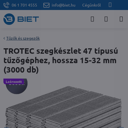
06 1 701 4555
info@biet.hu
Cégünkről
Tűzők és szegezők
TROTEC szegkészlet 47 típusú
tűzőgéphez, hossza 15-32 mm
(3000 db)
Leárazott