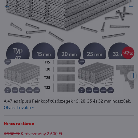
37%
A 47-es típusú Feinkopf tűzőszegek 15, 20, 25 és 32 mm hosszúak.
Olvass tovább
Nincs raktáron
6 900 Ft
Kedvezmény
2 600 Ft