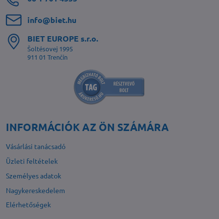
info​@biet​.hu
BIET EUROPE s​.r​.o​.
Šoltésovej 1995
911 01 Trenčín
INFORMÁCIÓK AZ ÖN SZÁMÁRA
Vásárlási tanácsadó
Üzleti feltételek
Személyes adatok
Nagykereskedelem
Elérhetőségek