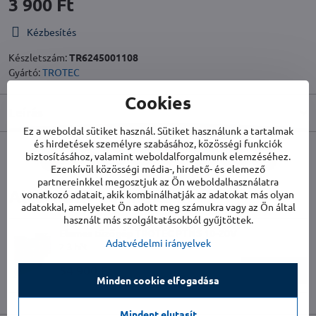
3 900 Ft
Kézbesítés
Készletszám:
TR6245001108
Gyártó:
TROTEC
Cookies
Leírás
Ez a weboldal sütiket használ. Sütiket használunk a tartalmak
és hirdetések személyre szabásához, közösségi funkciók
biztosításához, valamint weboldalforgalmunk elemzéséhez.
Facebook
Twitter
Bluesky
Pinterest
Reddit
LinkedIn
WhatsApp
E-
Ezenkívül közösségi média-, hirdető- és elemező
mail
partnereinkkel megosztjuk az Ön weboldalhasználatra
Alternatív termékek
vonatkozó adatait, akik kombinálhatják az adatokat más olyan
adatokkal, amelyeket Ön adott meg számukra vagy az Ön által
használt más szolgáltatásokból gyűjtöttek.
Elemes tűzőgép TROTEC PTNS 10-20V
Adatvédelmi irányelvek
2-3 hét
54 900 Ft
Kosárba
Minden cookie elfogadása
Mindent elutasít