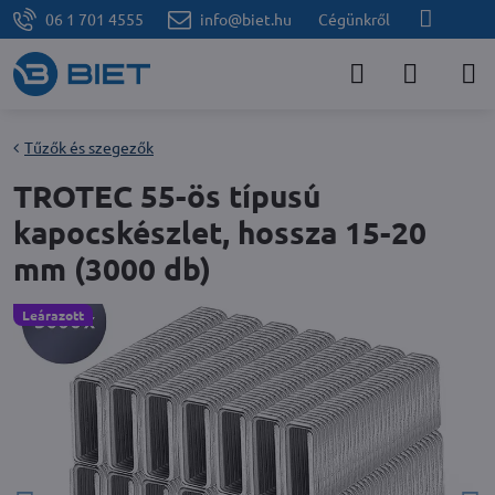
06 1 701 4555
info@biet.hu
Cégünkről
Tűzők és szegezők
TROTEC 55-ös típusú
kapocskészlet, hossza 15-20
mm (3000 db)
Leárazott