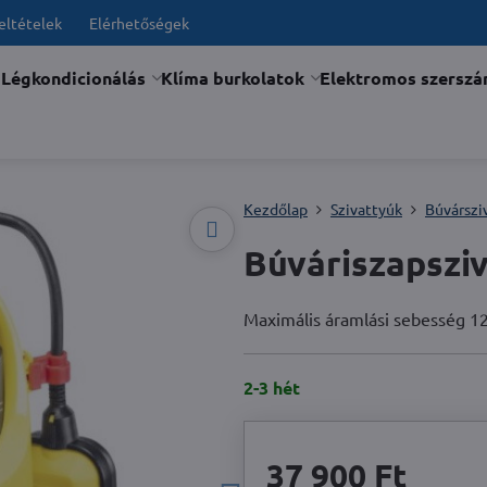
feltételek
Elérhetőségek
Légkondicionálás
Klíma burkolatok
Elektromos szersz
Kezdőlap
Szivattyúk
Búvárszi
Búváriszapszi
Maximális áramlási sebesség 12
2-3 hét
37 900 Ft