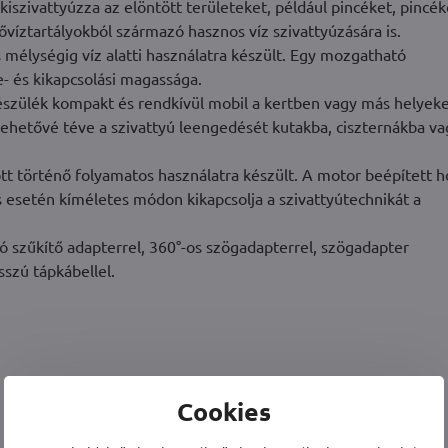
iszivattyúzza az elöntött területeket, például pincéket, pincék
ővíztartályokból származó hasznos víz szivattyúzására is.
 mélységig víz alatti használatra készült. Egy mozgatható
- és kikapcsolási magassága.
észülék kompakt és rendkívül mobil a kertben vagy más helyeke
, lehetővé téve a szivattyú leengedését kutakba, ciszternákba v
tt történő folyamatos használatra készült. A motor beépített 
 esetén kíméletes módon kikapcsolja a szivattyútechnikát a
 szűkítő adapterrel, 360°-os szögadapterrel, szögadapter
sszú tápkábellel.
Cookies