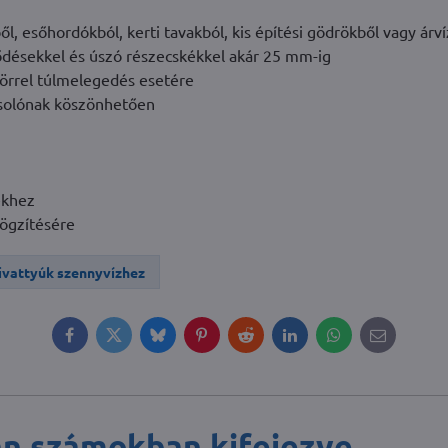
ől, esőhordókból, kerti tavakból, kis építési gödrökből vagy árví
ődésekkel és úszó részecskékkel akár 25 mm-ig
örrel túlmelegedés esetére
csolónak köszönhetően
ekhez
rögzítésére
ivattyúk szennyvízhez
Facebook
Twitter
Bluesky
Pinterest
Reddit
LinkedIn
WhatsApp
E-
mail
an számokban kifejezve