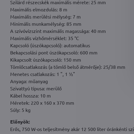
Szilárd részecskék maximális mérete: 25 mm
Maximális elmozdulás: 8 m
Maximális merülési mélység: 7 m
Minimális munkamélység: 85 mm
A szívóvízszint maximális magassága: 40 mm
Maximális vízhőmérséklet: 35 °C
Kapcsoló (úszókapcsoló): automatikus
Bekapcsolási pont úszókapcsoló: 600 mm
Kikapcsolt úszókapcsoló: 150 mm
Tömlőcsatlakozás (a tömlő belső átmérője): 25/38 mm
Menetes csatlakozás: 1 ", 1 ½"
Anyaga: műanyag
Szivattyú típusa: merülő
Kábel hossza: 10 m
Méretek: 220 x 160 x 370 mm
Súly: 5 kg
Előnyök:
Erős, 750 W-os teljesítmény akár 12 500 liter óránkénti s