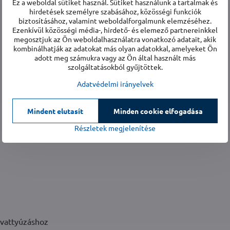
Ez a weboldal sütiket használ. Sütiket használunk a tartalmak és
hirdetések személyre szabásához, közösségi funkciók
biztosításához, valamint weboldalforgalmunk elemzéséhez.
Ezenkívül közösségi média-, hirdető- és elemező partnereinkkel
megosztjuk az Ön weboldalhasználatra vonatkozó adatait, akik
kombinálhatják az adatokat más olyan adatokkal, amelyeket Ön
adott meg számukra vagy az Ön által használt más
szolgáltatásokból gyűjtöttek.
Adatvédelmi irányelvek
Mindent elutasít
Minden cookie elfogadása
Részletek megjelenítése
zivattyúzáshoz