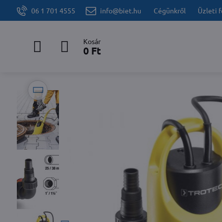
06 1 701 4555
info@biet.hu
Cégünkről
Üzleti 
Kosár
0 Ft