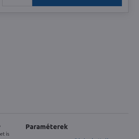
Paraméterek
y
et is