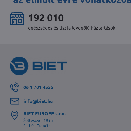
246 659
egészséges és tiszta levegőjű háztartások
06 1 701 4555
info​@biet​.hu
BIET EUROPE s​.r​.o​.
Šoltésovej 1995
911 01 Trenčín