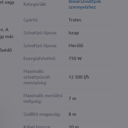
Búvárszivattyúk
et vagy
Kategóriák:
szennyvízhez
Gyártó:
Trotec
n. A
Szivattyú típusa:
Iszap
agy más
Szivattyú típusa:
Merülő
hővédő
Energiafelvétel:
750 W
Maximális
szivattyúzott
12 500 l/h
mennyiség:
Maximális merülési
7 m
mélység:
Szállító magasság:
8 m
Kábel hossza:
10 m