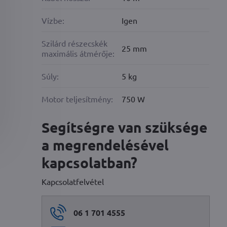
Vízbe:
Igen
Szilárd részecskék
25 mm
maximális átmérője:
Súly:
5 kg
Motor teljesítmény:
750 W
Segítségre van szüksége
a megrendelésével
kapcsolatban?
Kapcsolatfelvétel
06 1 701 4555