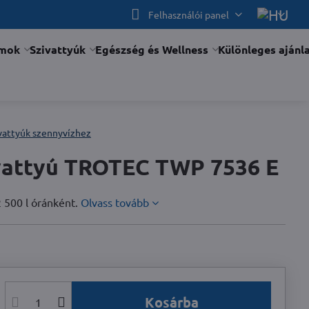
Felhasználói panel
ámok
Szivattyúk
Egészség és Wellness
Különleges ajánl
vattyúk szennyvízhez
vattyú TROTEC TWP 7536 E
 500 l óránként.
Olvass tovább
Kosárba