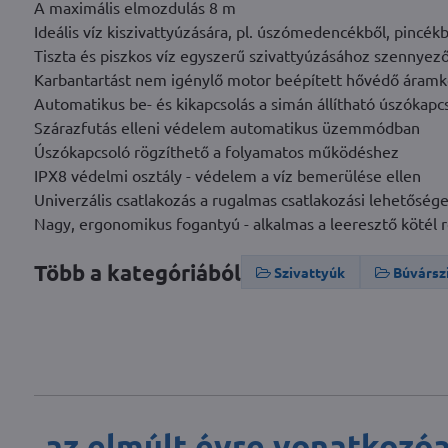
A maximális elmozdulás 8 m
Ideális víz kiszivattyúzására, pl. úszómedencékből, pincékb
Tiszta és piszkos víz egyszerű szivattyúzásához szennyez
Karbantartást nem igénylő motor beépített hővédő áramk
Automatikus be- és kikapcsolás a simán állítható úszókap
Szárazfutás elleni védelem automatikus üzemmódban
Úszókapcsoló rögzíthető a folyamatos működéshez
IPX8 védelmi osztály - védelem a víz bemerülése ellen
Univerzális csatlakozás a rugalmas csatlakozási lehetőség
Nagy, ergonomikus fogantyú - alkalmas a leeresztő kötél 
Több a kategóriából
Szivattyúk
Búvársz
az elmúlt évre vonatkozó