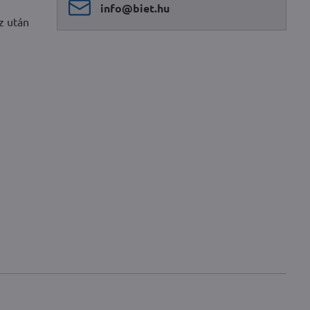
info​@biet​.hu
z után