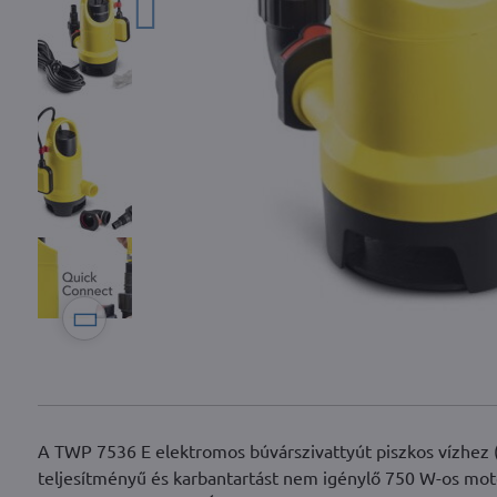
A TWP 7536 E elektromos búvárszivattyút piszkos vízhez
teljesítményű és karbantartást nem igénylő 750 W-os moto