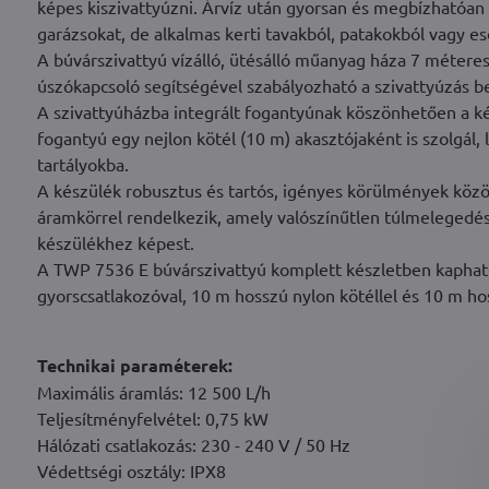
képes kiszivattyúzni. Árvíz után gyorsan és megbízhatóan k
garázsokat, de alkalmas kerti tavakból, patakokból vagy es
A búvárszivattyú vízálló, ütésálló műanyag háza 7 méteres
úszókapcsoló segítségével szabályozható a szivattyúzás be
A szivattyúházba integrált fogantyúnak köszönhetően a k
fogantyú egy nejlon kötél (10 m) akasztójaként is szolgál
tartályokba.
A készülék robusztus és tartós, igényes körülmények közö
áramkörrel rendelkezik, amely valószínűtlen túlmelegedés
készülékhez képest.
A TWP 7536 E búvárszivattyú komplett készletben kapható
gyorscsatlakozóval, 10 m hosszú nylon kötéllel és 10 m ho
Technikai paraméterek:
Maximális áramlás: 12 500 L/h
Teljesítményfelvétel: 0,75 kW
Hálózati csatlakozás: 230 - 240 V / 50 Hz
Védettségi osztály: IPX8