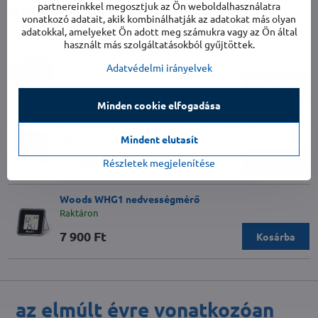
partnereinkkel megosztjuk az Ön weboldalhasználatra
Alternatív termékek
vonatkozó adatait, akik kombinálhatják az adatokat más olyan
adatokkal, amelyeket Ön adott meg számukra vagy az Ön által
használt más szolgáltatásokból gyűjtöttek.
Kondenzvíz szivattyú Woods WDP-01
Raktáron
Adatvédelmi irányelvek
79 900 Ft
Kosárba
Minden cookie elfogadása
Woods habszűrő PRO páramentesítőkhöz
Raktáron
Mindent elutasít
12 900 Ft
Kosárba
Részletek megjelenítése
Woods WHG1 nedvességmérő
Raktáron
7 900 Ft
Kosárba
az elmúlt évre vonatkozóan