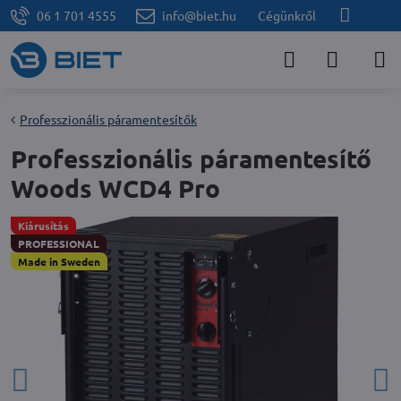
06 1 701 4555
info@biet.hu
Cégünkről
Professzionális páramentesítők
Professzionális páramentesítő
Woods WCD4 Pro
Kiárusítás
PROFESSIONAL
Made in Sweden