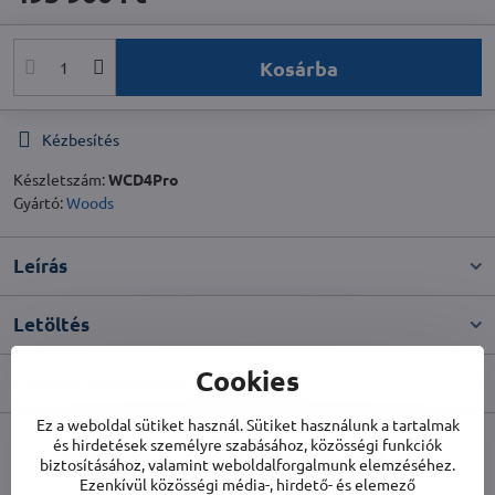
Kosárba
Kézbesítés
Készletszám:
WCD4Pro
Gyártó:
Woods
Leírás
Letöltés
Cookies
Gyártói információk
Ez a weboldal sütiket használ. Sütiket használunk a tartalmak
és hirdetések személyre szabásához, közösségi funkciók
Facebook
Twitter
Bluesky
Pinterest
Reddit
LinkedIn
WhatsApp
E-
biztosításához, valamint weboldalforgalmunk elemzéséhez.
mail
Ezenkívül közösségi média-, hirdető- és elemező