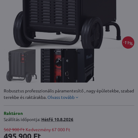
11%
Robusztus professzionális páramentesítő , nagy épületekbe, szabad
terekbe és raktárakba.
Olvass tovább
Raktáron
Szállítás időpontja:
Hétfő
10.8.2026
562 900 Ft
Kedvezmény
67 000 Ft
495 900 Ft