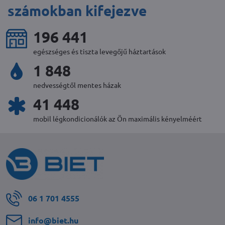
számokban kifejezve
220 073
egészséges és tiszta levegőjű háztartások
2 072
nedvességtől mentes házak
46 472
mobil légkondicionálók az Ön maximális kényelméért
06 1 701 4555
info​@biet​.hu