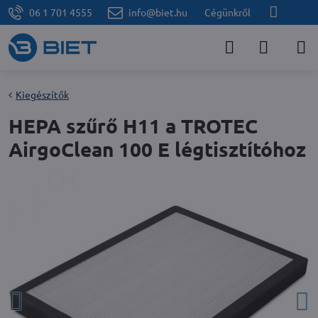
06 1 701 4555
info@biet.hu
Cégünkről
Kiegészítők
HEPA szűrő H11 a TROTEC
AirgoClean 100 E légtisztítóhoz