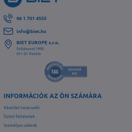
06 1 701 4555
info​@biet​.hu
BIET EUROPE s​.r​.o​.
Šoltésovej 1995
911 01 Trenčín
INFORMÁCIÓK AZ ÖN SZÁMÁRA
Vásárlási tanácsadó
Üzleti feltételek
Személyes adatok