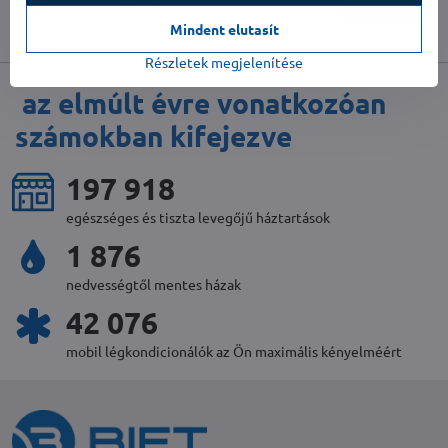
Kosárba
Mindent elutasít
Részletek megjelenítése
az elmúlt évre vonatkozóan
számokban kifejezve
217 119
egészséges és tiszta levegőjű háztartások
2 058
nedvességtől mentes házak
46 158
mobil légkondicionálók az Ön maximális kényelméért