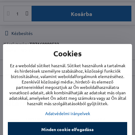
Kosárba
Kézbesítés
Készletszám:
TR7160000522
Gyártó:
TROTEC
Cookies
Ez a weboldal sütiket használ. Sütiket használunk a tartalmak
Leírás
és hirdetések személyre szabásához, közösségi funkciók
biztosításához, valamint weboldalforgalmunk elemzéséhez.
Ezenkívül közösségi média-, hirdető- és elemező
partnereinkkel megosztjuk az Ön weboldalhasználatra
Facebook
Twitter
Bluesky
Pinterest
Reddit
LinkedIn
WhatsApp
E-
vonatkozó adatait, akik kombinálhatják az adatokat más olyan
mail
adatokkal, amelyeket Ön adott meg számukra vagy az Ön által
Alternatív termékek
használt más szolgáltatásokból gyűjtöttek.
Adatvédelmi irányelvek
TROTEC AirgoClean 100 E levegőtisztító
Raktáron
Minden cookie elfogadása
44 900 Ft