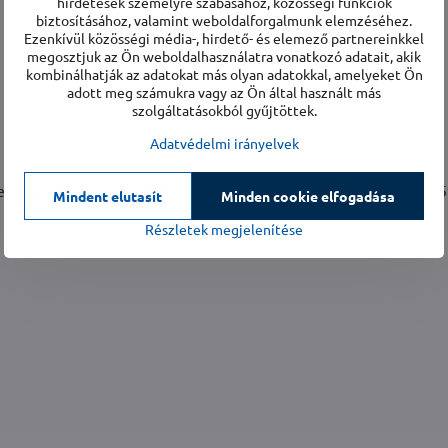
hirdetések személyre szabásához, közösségi funkciók
biztosításához, valamint weboldalforgalmunk elemzéséhez.
Ezenkívül közösségi média-, hirdető- és elemező partnereinkkel
megosztjuk az Ön weboldalhasználatra vonatkozó adatait, akik
kombinálhatják az adatokat más olyan adatokkal, amelyeket Ön
adott meg számukra vagy az Ön által használt más
szolgáltatásokból gyűjtöttek.
Adatvédelmi irányelvek
e beállított célértékkel 35 és 85% relatív páratartalom között, 
Mindent elutasít
Minden cookie elfogadása
Részletek megjelenítése