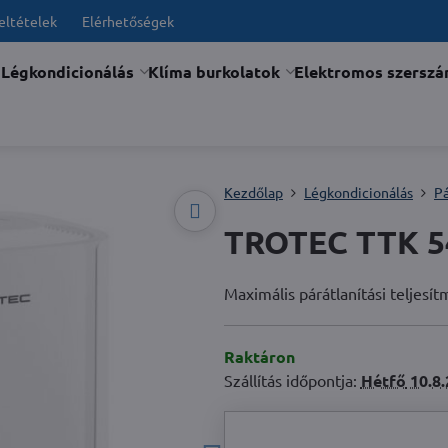
feltételek
Elérhetőségek
Légkondicionálás
Klíma burkolatok
Elektromos szersz
Kezdőlap
Légkondicionálás
P
TROTEC TTK 54
Maximális párátlanítási teljesí
Raktáron
Szállítás időpontja:
Hétfő
10.8.