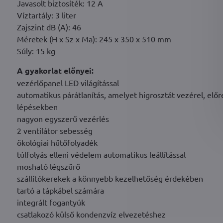
Javasolt biztosíték: 12 A
Víztartály: 3 liter
Zajszint dB (A): 46
Méretek (H x Sz x Ma): 245 x 350 x 510 mm
Súly: 15 kg
A gyakorlat előnyei:
vezérlőpanel LED világítással
automatikus párátlanítás, amelyet higrosztát vezérel, előr
lépésekben
nagyon egyszerű vezérlés
2 ventilátor sebesség
ökológiai hűtőfolyadék
túlfolyás elleni védelem automatikus leállítással
mosható légszűrő
szállítókerekek a könnyebb kezelhetőség érdekében
tartó a tápkábel számára
integrált fogantyúk
csatlakozó külső kondenzvíz elvezetéshez