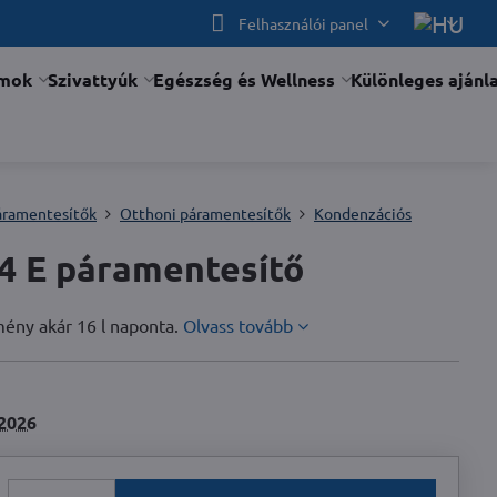
Felhasználói panel
ámok
Szivattyúk
Egészség és Wellness
Különleges ajánl
áramentesítők
Otthoni páramentesítők
Kondenzációs
 E páramentesítő
tmény akár 16 l naponta.
Olvass tovább
2026