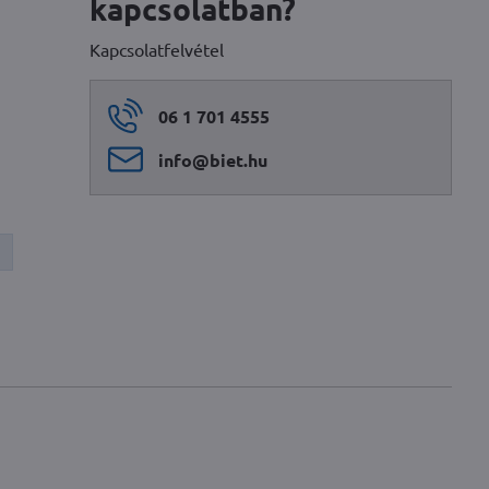
kapcsolatban?
Kapcsolatfelvétel
06 1 701 4555
info​@biet​.hu