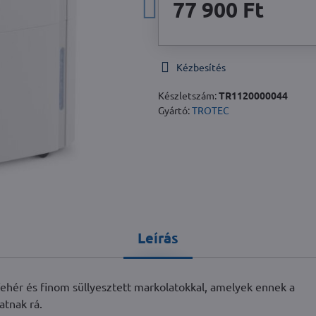
77 900 Ft
Kézbesítés
Készletszám:
TR1120000044
Gyártó:
TROTEC
Leírás
fehér és finom süllyesztett markolatokkal, amelyek ennek a
atnak rá.