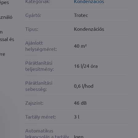
Kategóriák:
Kondenzációs
képes
Gyártó:
Trotec
sználó
Típus:
Kondenzációs
em
ssal és
Ajánlott
40 m²
helységméret:
yre
Párátlanítási
16 l/24 óra
teljesítmény:
Párátlanítási
0,6 l/hod
sebesség:
Zajszint:
46 dB
Tartály méret:
3 l
Automatikus
lekapcsolás a tartály
Igen