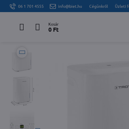
06 1 701 4555
info@biet.hu
Cégünkről
Üzleti 
Kosár
0 Ft