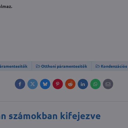
almaz.
áramentesítők
Otthoni páramentesítők
Kondenzációs
Facebook
Twitter
Bluesky
Pinterest
Reddit
LinkedIn
WhatsApp
E-
mail
an számokban kifejezve