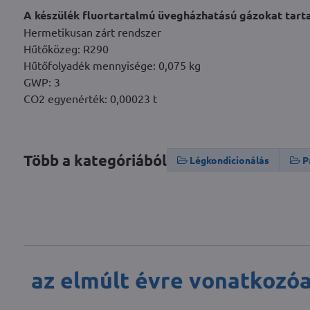
A készülék fluortartalmú üvegházhatású gázokat tart
Hermetikusan zárt rendszer
Hűtőközeg: R290
Hűtőfolyadék mennyisége: 0,075 kg
GWP: 3
CO2 egyenérték: 0,00023 t
Több a kategóriából
Légkondicionálás
P
az elmúlt évre vonatkozó