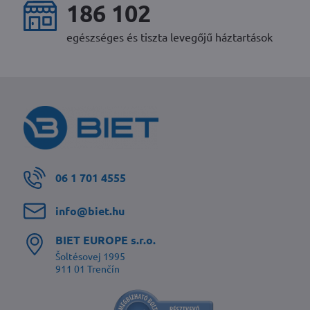
240 751
egészséges és tiszta levegőjű háztartások
06 1 701 4555
info​@biet​.hu
BIET EUROPE s​.r​.o​.
Šoltésovej 1995
911 01 Trenčín