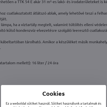
nhetően a TTK 54 E akár 31 m²-es lakó- és irodaterületeket is 
hoz csatlakoztatott átlátszó ablak, amely lehetővé teszi a felha
tjét.
ő lámpa, ha a víztartály megtelt, valamint túltöltés elleni védel
anító külső kondenzvíz-elvezetésre szolgáló leeresztő csatlakozá
s kábeltartóban tárolható. Amikor a készüléket másik munkahel
.
artalom mellett): 16 liter / 24 óra
Cookies
Ez a weboldal sütiket használ. Sütiket használunk a tartalmak és