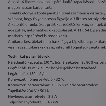
A napi 16 literes maximális párátlanító kapacitásnak köszö
megbízhatóan karbantartani.
További előnye a többi párátlanítóval szemben a víztartály
számára, hogy folyamatosan figyelje a 3 literes tartály szin
A különféle funkciókat praktikus időzítő funkció, szintjelz
egészíti ki, automatikus kikapcsolással. A TTK 54 E párátl
mosható légszűrővel is rendelkezik.
Amikor a készüléket nem használja, a tápkábel a praktiku
viszi, a szállítókerekek és az integrált fogantyúk segítenek
Technikai paraméterek:
Párátlanító kapacitás (30 ℃ hőmérsékleten és 80%-os párat
Legfeljebb 31 m² / 78 m³ helyiségekhez használható
Légáramlás: 150 m³ / h
Környezeti hőmérséklet: 5 - 32 °C
Környezeti páratartalom: 35-85% relatív páratartalom
Tápellátás: 230 V / 50 Hz
Névleges áramfelvétel: 2,2 A
Teljesítményfelvétel: 0,43 kW