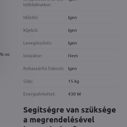
telítődésekor:
Időzítő:
Igen
Kijelző:
Igen
Levegőszűrés:
Igen
5%-os
Ionizátor:
Nem
Ruhaszárító fuknció:
Igen
Súly:
15 kg
Energiafelvétel:
430 W
Segítségre van szüksége
a megrendelésével