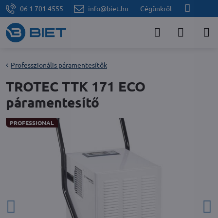
06 1 701 4555
info@biet.hu
Cégünkről
Professzionális páramentesítők
TROTEC TTK 171 ECO
páramentesítő
PROFESSIONAL