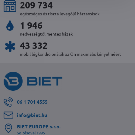
224 504
egészséges és tiszta levegőjű háztartások
2 086
nedvességtől mentes házak
46 472
mobil légkondicionálók az Ön maximális kényelméért
06 1 701 4555
info​@biet​.hu
BIET EUROPE s​.r​.o​.
Šoltésovej 1995