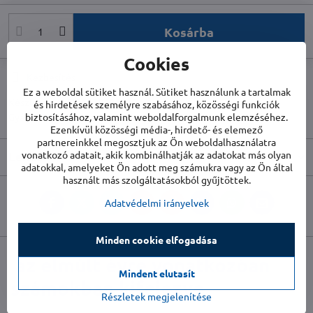
Kosárba
Cookies
Kézbesítés
Ez a weboldal sütiket használ. Sütiket használunk a tartalmak
Készletszám:
TR1120001125
és hirdetések személyre szabásához, közösségi funkciók
Gyártó:
biztosításához, valamint weboldalforgalmunk elemzéséhez.
TROTEC
Ezenkívül közösségi média-, hirdető- és elemező
partnereinkkel megosztjuk az Ön weboldalhasználatra
vonatkozó adatait, akik kombinálhatják az adatokat más olyan
Leírás
adatokkal, amelyeket Ön adott meg számukra vagy az Ön által
használt más szolgáltatásokból gyűjtöttek.
Adatvédelmi irányelvek
Facebook
Twitter
Bluesky
Pinterest
Reddit
LinkedIn
WhatsApp
E-
mail
Minden cookie elfogadása
az elmúlt évre vonatkozóan
Mindent elutasít
számokban kifejezve
Részletek megjelenítése